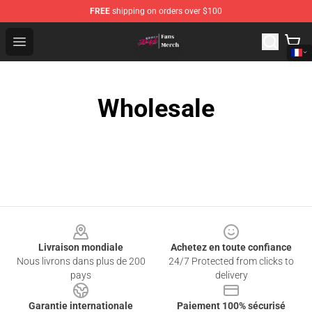
FREE
shipping on orders over $100
Chained Soldier Store - Official Chained Soldier Merchan
Open menu
Wholesale
Footer
Livraison mondiale
Achetez en toute confiance
Nous livrons dans plus de 200
24/7 Protected from clicks to
pays
delivery
Garantie internationale
Paiement 100% sécurisé