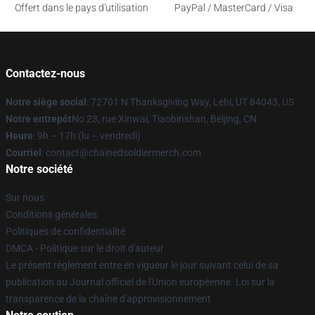
Offert dans le pays d'utilisation
PayPal / MasterCard / Visa
Contactez-nous
Notre siège social
: 72701 N Thanksgiving Way, Lehi, UT 84043, US
Notre entrepôt
No 23, rue Xinwai, Tiaobinshan, Beijing, CN
Heure
: 9h – 17h (lu – vendredi)
Courriel
: contact@chainedsoldiermerch.com
Notre société
Sur nous
Conditions générales
Politiques de confidentialité
DMCA - Politique sur le droit d'auteur
Le présent règlement entre en vigueur le jour suivant celui de sa
publication au Journal officiel de l'Union européenne. Loi sur la
transparence de la chaîne d'approvisionnement