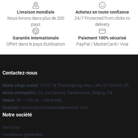
Livraison mondiale
Achetez en toute confiance
Nous livrons dans plus de 200
24/7 Protected from clicks to
pays
delivery
Garantie internationale
Paiement 100% sécurisé
Offert dans le pays d'utilisation
PayPal / MasterCard / Visa
Contactez-nous
Notre siège social
: 72701 N Thanksgiving Way, Lehi, UT 84043, US
Notre entrepôt
No 23, rue Xinwai, Tiaobinshan, Beijing, CN
Heure
: 9h – 17h (lu – vendredi)
Courriel
: contact@chainedsoldiermerch.com
Notre société
Sur nous
Conditions générales