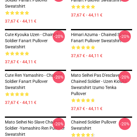
Soldier Fanart Pullover
Fanart Pullover Sweatshirt
Sweatshirt
37,67 € - 44,11 €
37,67 € - 44,11 €
Cute Kyouka Uzen - Chained
Himari Azuma - Chained Soldier
-20%
-20%
Soldier Fanart Pullover
Fanart Pullover Sweatshirt
Sweatshirt
37,67 € - 44,11 €
37,67 € - 44,11 €
Cute Ren Yamashiro - Chained
Mato Seihei Pas D'esclave
-20%
-20%
Soldier Fanart Pullover
Chained Soldier - Uzen Kiouka
Sweatshirt
Sweatshirt Izumo Tenka
Pullover
37,67 € - 44,11 €
37,67 € - 44,11 €
Mato Seihei No Slave Chained
Chained Soldier Pullover
-20%
-20%
Soldier -Yamashiro Ren Pullover
Sweatshirt
Sweatshirt