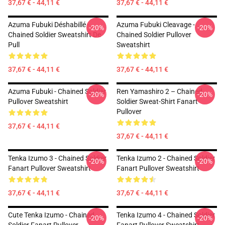
37,67 € - 44,11 €
37,67 € - 44,11 €
Azuma Fubuki Déshabillé -
Azuma Fubuki Cleavage -
-20%
-20%
Chained Soldier Sweatshirt De
Chained Soldier Pullover
Pull
Sweatshirt
37,67 € - 44,11 €
37,67 € - 44,11 €
Azuma Fubuki - Chained Soldier
Ren Yamashiro 2 – Chained
-20%
-20%
Pullover Sweatshirt
Soldier Sweat-Shirt Fanart
Pullover
37,67 € - 44,11 €
37,67 € - 44,11 €
Tenka Izumo 3 - Chained Soldier
Tenka Izumo 2 - Chained Soldier
-20%
-20%
Fanart Pullover Sweatshirt
Fanart Pullover Sweatshirt
37,67 € - 44,11 €
37,67 € - 44,11 €
Cute Tenka Izumo - Chained
Tenka Izumo 4 - Chained Soldier
-20%
-20%