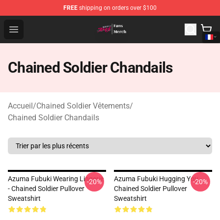
FREE
shipping on orders over $100
Chained Soldier Store - Official Chained Soldier Merchan
Open menu
Chained Soldier Chandails
Accueil
/
Chained Soldier Vêtements
/
Chained Soldier Chandails
Azuma Fubuki Wearing Lingerie
Azuma Fubuki Hugging You -
-20%
-20%
- Chained Soldier Pullover
Chained Soldier Pullover
Sweatshirt
Sweatshirt