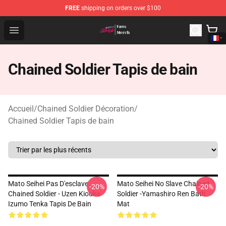
FREE
shipping on orders over $100
Chained Soldier Store - Official Chained Soldier Merchan
Open menu
Chained Soldier Tapis de bain
Accueil
/
Chained Soldier Décoration
/
Chained Soldier Tapis de bain
Mato Seihei Pas D'esclave
Mato Seihei No Slave Chained
-20%
-20%
Chained Soldier - Uzen Kiouka
Soldier -Yamashiro Ren Bath
Izumo Tenka Tapis De Bain
Mat