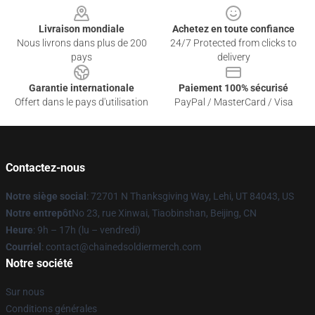
Livraison mondiale
Achetez en toute confiance
Nous livrons dans plus de 200
24/7 Protected from clicks to
pays
delivery
Garantie internationale
Paiement 100% sécurisé
Offert dans le pays d'utilisation
PayPal / MasterCard / Visa
Contactez-nous
Notre siège social
: 72701 N Thanksgiving Way, Lehi, UT 84043, US
Notre entrepôt
No 23, rue Xinwai, Tiaobinshan, Beijing, CN
Heure
: 9h – 17h (lu – vendredi)
Courriel
: contact@chainedsoldiermerch.com
Notre société
Sur nous
Conditions générales