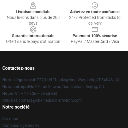
Livraison mondiale
Achetez en toute confiance
Nous livrons dans plus de 200
24/7 Protected from clicks to
pays
delivery
Garantie internationale
Paiement 100% sécurisé
Offert dans le pays d'utilisation
PayPal / MasterCard / Visa
Contactez-nous
Notre siège social
: 72701 N Thanksgiving Way, Lehi, UT 84043, US
Notre entrepôt
No 23, rue Xinwai, Tiaobinshan, Beijing, CN
Heure
: 9h – 17h (lu – vendredi)
Courriel
: contact@chainedsoldiermerch.com
Notre société
Sur nous
Conditions générales