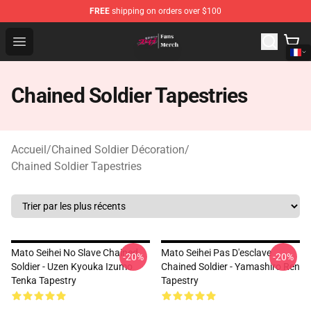
FREE
shipping on orders over $100
Chained Soldier Store - Official Chained Soldier Merchan
Open menu
Chained Soldier Tapestries
Accueil
/
Chained Soldier Décoration
/
Chained Soldier Tapestries
Mato Seihei No Slave Chained
Mato Seihei Pas D'esclave
-20%
-20%
Soldier - Uzen Kyouka Izumo
Chained Soldier - Yamashiro Ren
Tenka Tapestry
Tapestry