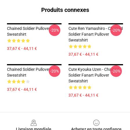
Produits connexes
Chained Soldier Pullover
Cute Ren Yamashiro - Chained
-20%
-20%
Sweatshirt
Soldier Fanart Pullover
Sweatshirt
37,67 € - 44,11 €
37,67 € - 44,11 €
Chained Soldier Pullover
Cute Kyouka Uzen - Chained
-20%
-20%
Sweatshirt
Soldier Fanart Pullover
Sweatshirt
37,67 € - 44,11 €
37,67 € - 44,11 €
Footer
Livraison mondiale
Achetez en toute confiance