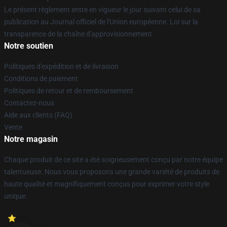
Le présent règlement entre en vigueur le jour suivant celui de sa
publication au Journal officiel de l'Union européenne. Loi sur la
transparence de la chaîne d'approvisionnement
Notre soutien
Politiques d'expédition et de livraison
Conditions de paiement
Politiques de retour et de remboursement
Contactez-nous
Aide aux clients (FAQ)
Vente
Notre magasin
Chaque produit de ce site a été soigneusement conçu par notre équipe
talentueuse. Nous vous proposons une grande variété de produits de
haute qualité et magnifiquement conçus pour exprimer votre style
unique.