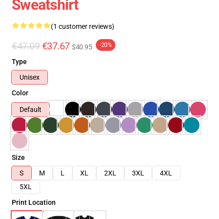
Sweatshirt
(1 customer reviews)
€47.09
€37.67
-20%
$40.95
Type
Unisex
Color
Default
Size
S
M
L
XL
2XL
3XL
4XL
5XL
Print Location