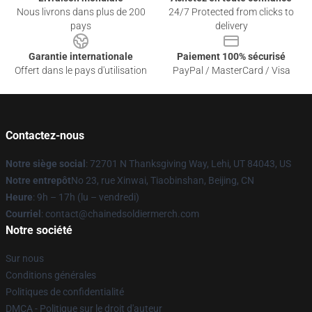
Nous livrons dans plus de 200
24/7 Protected from clicks to
pays
delivery
Garantie internationale
Paiement 100% sécurisé
Offert dans le pays d'utilisation
PayPal / MasterCard / Visa
Contactez-nous
Notre siège social
: 72701 N Thanksgiving Way, Lehi, UT 84043, US
Notre entrepôt
No 23, rue Xinwai, Tiaobinshan, Beijing, CN
Heure
: 9h – 17h (lu – vendredi)
Courriel
: contact@chainedsoldiermerch.com
Notre société
Sur nous
Conditions générales
Politiques de confidentialité
DMCA - Politique sur le droit d'auteur