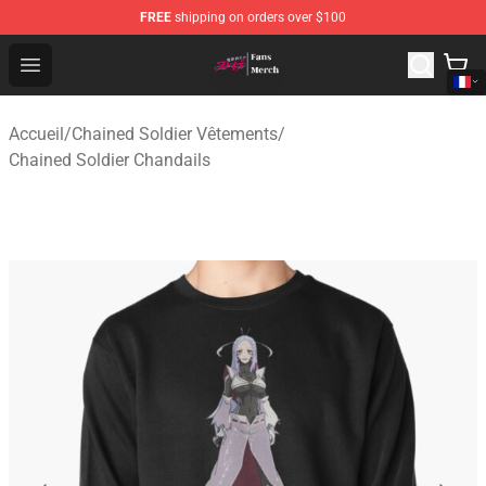
FREE
shipping on orders over $100
Chained Soldier Store - Official Chained Soldier Merchan
Open menu
Accueil
/
Chained Soldier Vêtements
/
Chained Soldier Chandails