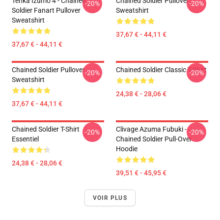
Tenka Izumo 4 - Chained
Chained Soldier Pullover
-20%
-20%
Soldier Fanart Pullover
Sweatshirt
Sweatshirt
37,67 € - 44,11 €
37,67 € - 44,11 €
Chained Soldier Pullover
Chained Soldier Classic T-Shirt
-20%
-20%
Sweatshirt
24,38 € - 28,06 €
37,67 € - 44,11 €
Chained Soldier T-Shirt
Clivage Azuma Fubuki -
-20%
-20%
Essentiel
Chained Soldier Pull-Over
Hoodie
24,38 € - 28,06 €
39,51 € - 45,95 €
VOIR PLUS