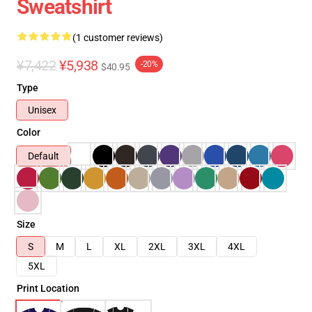
Sweatshirt
(1 customer reviews)
¥7,422
¥5,938
-20%
$40.95
Type
Unisex
Color
Default
Size
S
M
L
XL
2XL
3XL
4XL
5XL
Print Location