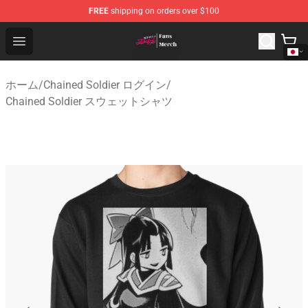
FREE
shipping on orders over $100
Chained Soldier Store - Official Chained Soldier Merchan
Open menu
ホーム
/
Chained Soldier ログイン
/
Chained Soldier スウェットシャツ