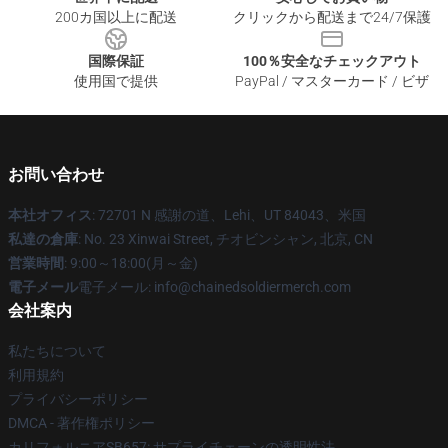
200カ国以上に配送
クリックから配送まで24/7保護
国際保証
100％安全なチェックアウト
使用国で提供
PayPal / マスターカード / ビザ
お問い合わせ
本社オフィス
: 72701 N 感謝の道、Lehi、UT 84043、米国
私達の倉庫
: No. 23 Xinwai Street, チオビンシャン, 北京, CN
営業時間
: 9:00～18:00(月～金)
電子メール
電子メール: info@chainedsoldiermerch.com
会社案内
私たちについて
利用規約
プライバシーポリシー
DMCA - 著作権ポリシー
カリフォルニアSB657: サプライチェーンの透明性法