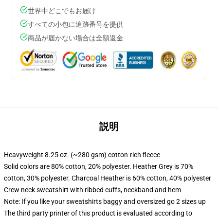
世界中どこでもお届け
すべての小包に追跡番号を提供
商品が届かない場合は全額返金
説明
Heavyweight 8.25 oz. (~280 gsm) cotton-rich fleece
Solid colors are 80% cotton, 20% polyester. Heather Grey is 70%
cotton, 30% polyester. Charcoal Heather is 60% cotton, 40% polyester
Crew neck sweatshirt with ribbed cuffs, neckband and hem
Note: If you like your sweatshirts baggy and oversized go 2 sizes up
The third party printer of this product is evaluated according to