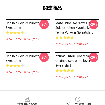
関連商品
Chained Soldier Pullover
Mato Seihei No Slave Chained
-20%
-20%
Sweatshirt
Soldier - Uzen Kyouka Izumo
Tenka Pullover Sweatshirt
￥593,775 - ￥695,275
￥593,775 - ￥695,275
Chained Soldier Pullover
Azuma Fubuki Undressing -
-20%
-20%
Sweatshirt
Chained Soldier Pullover
Sweatshirt
￥593,775 - ￥695,275
￥593,775 - ￥695,275
Footer
世界中に配送
安心してお買い物