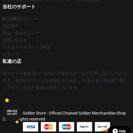
当社のサポート
配送&配送ポリシー
支払条件
返品・返金ポリシー
お問い合わせ
カスタマーサポート(FAQ)
スタッフ
私達の店
当サイトの各製品は、当社の才能あるチームが丁寧に設計しており
ます。 独自のスタイルを表現するために、さまざまな高品質で美し
くデザインされた製品を提供しています。
UNLOCK
© Chained Soldier Store - Official Chained Soldier Merchandise Shop
10% OFF
2026 all rights reserved
Help