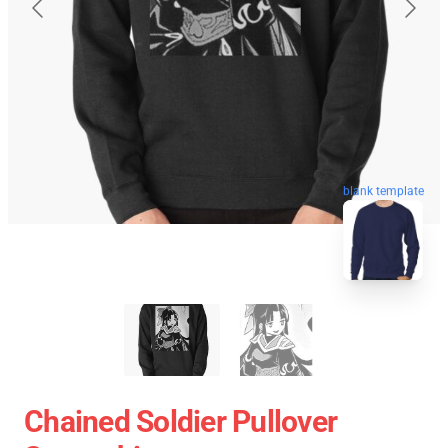
blank template
Chained Soldier Pullover