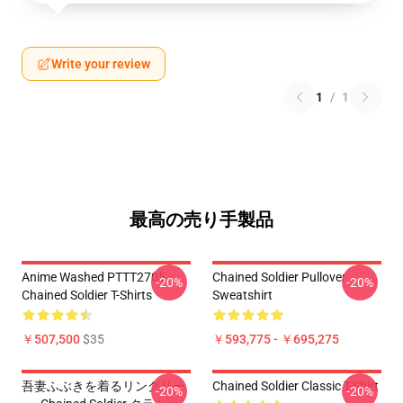
Write your review
1
/
1
最高の売り手製品
Anime Washed PTTT2705
Chained Soldier Pullover
-20%
-20%
Chained Soldier T-Shirts
Sweatshirt
￥507,500
$35
￥593,775 - ￥695,275
吾妻ふぶきを着るリングリー
Chained Soldier Classic T-Shirt
-20%
-20%