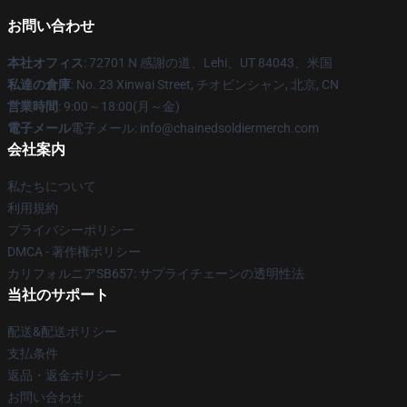
お問い合わせ
本社オフィス
: 72701 N 感謝の道、Lehi、UT 84043、米国
私達の倉庫
: No. 23 Xinwai Street, チオビンシャン, 北京, CN
営業時間
: 9:00～18:00(月～金)
電子メール
電子メール: info@chainedsoldiermerch.com
会社案内
私たちについて
利用規約
プライバシーポリシー
DMCA - 著作権ポリシー
カリフォルニアSB657: サプライチェーンの透明性法
当社のサポート
配送&配送ポリシー
支払条件
返品・返金ポリシー
お問い合わせ