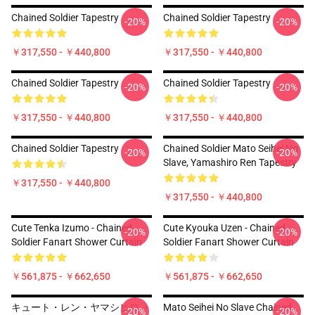
Chained Soldier Tapestry
Chained Soldier Tapestry
-20%
-20%
￥317,550 - ￥440,800
￥317,550 - ￥440,800
Chained Soldier Tapestry
Chained Soldier Tapestry
-20%
-20%
￥317,550 - ￥440,800
￥317,550 - ￥440,800
Chained Soldier Tapestry
Chained Soldier Mato Seihei No
-20%
-20%
Slave, Yamashiro Ren Tapestry
￥317,550 - ￥440,800
￥317,550 - ￥440,800
Cute Tenka Izumo - Chained
Cute Kyouka Uzen - Chained
-20%
-20%
Soldier Fanart Shower Curtain
Soldier Fanart Shower Curtain
￥561,875 - ￥662,650
￥561,875 - ￥662,650
キュート・レン・ヤマシヒロ ・
Mato Seihei No Slave Chained
-20%
-20%