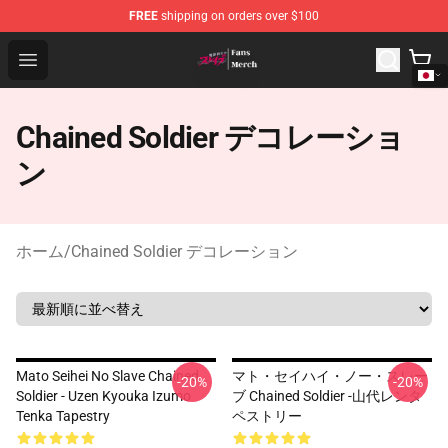
FREE
shipping on orders over $100
Chained Soldier Store - Official Chained Soldier Merchan
Open menu
Chained Soldier デコレーショ
ン
ホーム
/
Chained Soldier デコレーション
Mato Seihei No Slave Chained
マト・セイハイ・ノー・スレー
-20%
-20%
Soldier - Uzen Kyouka Izumo
ブ Chained Soldier -山代レンタ
Tenka Tapestry
ペストリー