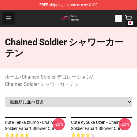
FREE
shipping on orders over $100
Chained Soldier Store - Official Chained Soldier Merchan
Open menu
Chained Soldier シャワーカー
テン
ホーム
/
Chained Soldier デコレーション
/
Chained Soldier シャワーカーテン
Cute Tenka Izumo - Chained
Cute Kyouka Uzen - Chained
-20%
-20%
Soldier Fanart Shower Curtain
Soldier Fanart Shower Curtain