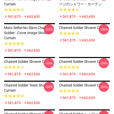
Curtain
ージのシャワー・カーテン
￥561,875 - ￥662,650
￥561,875 - ￥662,650
Mato Seihei No Slave Chained
Chained Soldier Shower Curtain
-20%
-20%
Soldier - Cover Image Shower
Curtain
￥561,875 - ￥662,650
￥561,875 - ￥662,650
Chained Soldier Shower Curtain
Chained Soldier Shower Curtain
-20%
-20%
￥561,875 - ￥662,650
￥561,875 - ￥662,650
Chained Soldier Team Shower
Chained Soldier Shower Curtain
-20%
-20%
Curtain
￥561,875 - ￥662,650
￥561,875 - ￥662,650