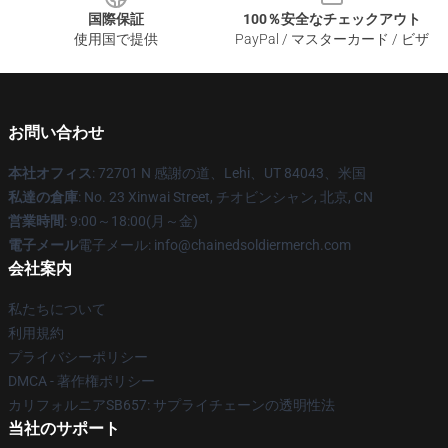
国際保証
100％安全なチェックアウト
使用国で提供
PayPal / マスターカード / ビザ
お問い合わせ
本社オフィス
: 72701 N 感謝の道、Lehi、UT 84043、米国
私達の倉庫
: No. 23 Xinwai Street, チオビンシャン, 北京, CN
営業時間
: 9:00～18:00(月～金)
電子メール
電子メール: info@chainedsoldiermerch.com
会社案内
私たちについて
利用規約
プライバシーポリシー
DMCA - 著作権ポリシー
カリフォルニアSB657: サプライチェーンの透明性法
当社のサポート