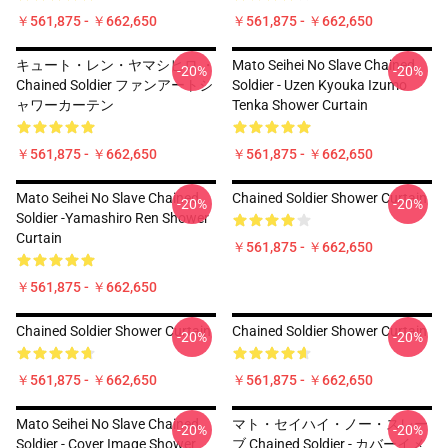
￥561,875 - ￥662,650
￥561,875 - ￥662,650
キュート・レン・ヤマシヒロ ・
Mato Seihei No Slave Chained
-20%
-20%
Chained Soldier ファンアートシ
Soldier - Uzen Kyouka Izumo
ャワーカーテン
Tenka Shower Curtain
￥561,875 - ￥662,650
￥561,875 - ￥662,650
Mato Seihei No Slave Chained
Chained Soldier Shower Curtain
-20%
-20%
Soldier -Yamashiro Ren Shower
Curtain
￥561,875 - ￥662,650
￥561,875 - ￥662,650
Chained Soldier Shower Curtain
Chained Soldier Shower Curtain
-20%
-20%
￥561,875 - ￥662,650
￥561,875 - ￥662,650
Mato Seihei No Slave Chained
マト・セイハイ・ノー・スレー
-20%
-20%
Soldier - Cover Image Shower
ブ Chained Soldier - カバーイメ