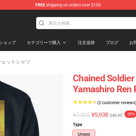
FREE
shipping on orders over $100
handise Shop
ショップ
カテゴリーで購入
注文追跡
ブログ
お
r スウェットシャツ
Chained Soldier
Yamashiro Ren P
(2 customer reviews
¥7,422
¥5,938
-20%
$40.95
Type
Unisex