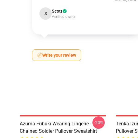
Dec 30, 2024
Scott
S
Verified owner
Write your review
-20%
Azuma Fubuki Wearing Lingerie -
Tenka Izu
Chained Soldier Pullover Sweatshirt
Pullover S