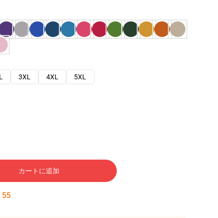
L
3XL
4XL
5XL
カートに追加
:
54