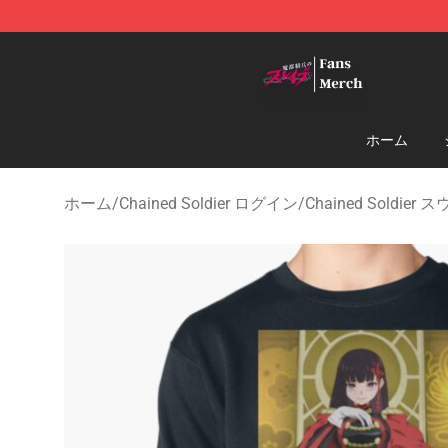
Chained Soldier Store - Official Chained Soldier Merc
ホーム
ホーム
/
Chained Soldier ログイン
/
Chained Soldie