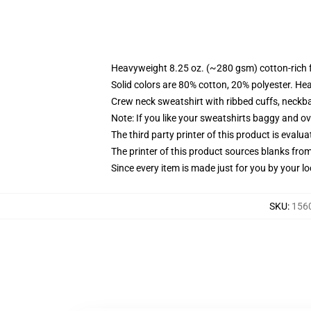
Heavyweight 8.25 oz. (~280 gsm) cotton-rich 
Solid colors are 80% cotton, 20% polyester. He
Crew neck sweatshirt with ribbed cuffs, neck
Note: If you like your sweatshirts baggy and ov
The third party printer of this product is eval
The printer of this product sources blanks fro
Since every item is made just for you by your loc
SKU
:
1560