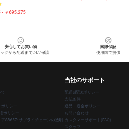
 - ￥695,275
安心してお買い物
国際保証
ックから配送まで24/7保護
使用国で提供
当社のサポート
いて
配送&配送ポリシー
支払条件
ーポリシー
返品・返金ポリシー
著作権ポリシー
お問い合わせ
アSB657: サプライチェーンの透明
カスタマーサポート(FAQ)
スタッフ