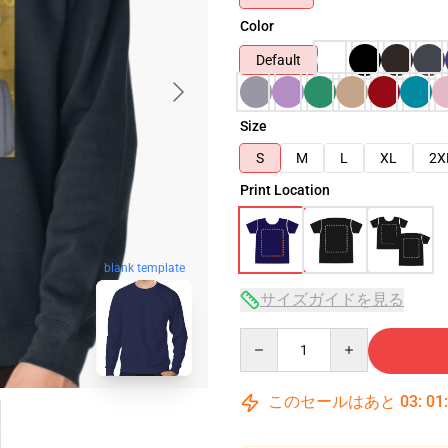
Color
Default
Size
S
M
L
XL
2X
Print Location
blank template
サイズガイドを見る
Quantity
このセールはあと
03
:
01