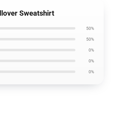
llover Sweatshirt
50%
50%
0%
0%
0%