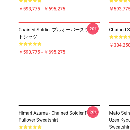
￥593,775 - ￥695,275
￥593,775
-20%
Chained Soldier プルオーバースウェッ
Chained So
トシャツ
￥384,250
￥593,775 - ￥695,275
-20%
Himari Azuma - Chained Soldier Fanart
Mato Seih
Pullover Sweatshirt
Uzen Kyou
Sweatshir