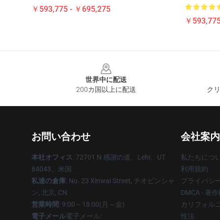
￥593,775 - ￥695,275
￥593,775
Footer
世界中に配送
200カ国以上に配送
クリ
お問い合わせ
会社案内
本社オフィス
: 72701 N 感謝の道、Lehi、UT
私たちにつ
84043、米国
利用規約
私達の倉庫
: No. 23 Xinwai Street, チオビンシャ
プライバシ
ン, 北京, CN
DMCA - 
営業時間
: 9:00～18:00(月～金)
カリフォルニ
電子メール
電子メール:
性法