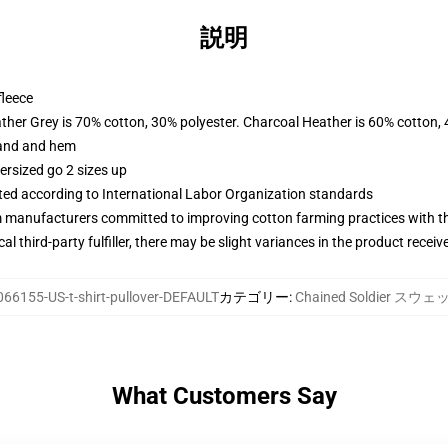
説明
fleece
ather Grey is 70% cotton, 30% polyester. Charcoal Heather is 60% cotton,
band and hem
ersized go 2 sizes up
uated according to International Labor Organization standards
m manufacturers committed to improving cotton farming practices with the
al third-party fulfiller, there may be slight variances in the product receiv
66155-US-t-shirt-pullover-DEFAULT
カテゴリー
:
Chained Soldier ス
What Customers Say