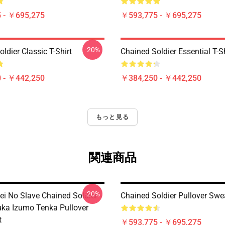
 - ￥695,275
￥593,775 - ￥695,275
-20%
ldier Classic T-Shirt
Chained Soldier Essential T-Sh
 - ￥442,250
￥384,250 - ￥442,250
もっと見る
関連商品
-20%
ei No Slave Chained Soldier -
Chained Soldier Pullover Swea
ka Izumo Tenka Pullover
t
￥593,775 - ￥695,275