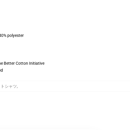
 40% polyester
 Better Cotton Initiative
ed
ウェットシャツ
,