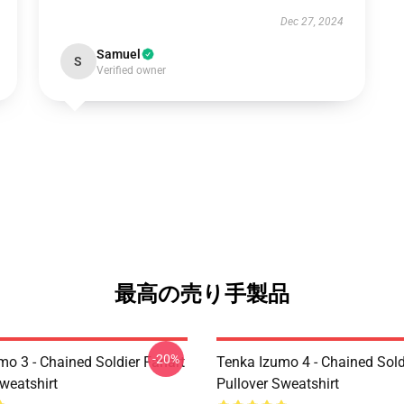
Dec 27, 2024
Samuel
S
Verified owner
最高の売り手製品
-20%
mo 3 - Chained Soldier Fanart
Tenka Izumo 4 - Chained Sold
weatshirt
Pullover Sweatshirt