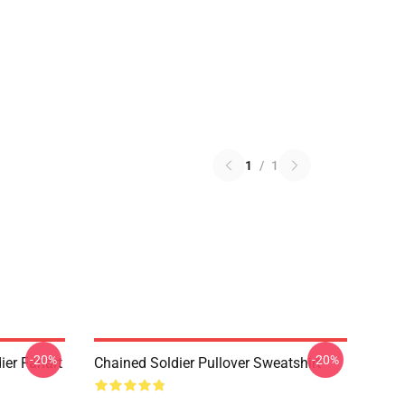
1
/
1
-20%
-20%
ier Fanart
Chained Soldier Pullover Sweatshirt