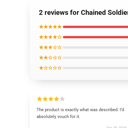
2 reviews for Chained Soldie
★★★★★
★★★★☆
★★★☆☆
★★☆☆☆
★☆☆☆☆
The product is exactly what was described. I’d
absolutely vouch for it.