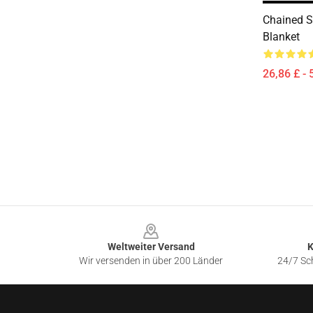
Chained S
Blanket
26,86 £ - 
Footer
Weltweiter Versand
K
Wir versenden in über 200 Länder
24/7 Sch