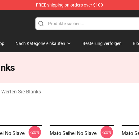
FREE
shipping on orders over $100
handise Shop
op
Nach Kategorie einkaufen
Bestellung verfolgen
Bl
anks
 Werfen Sie Blanks
-20%
-20%
ei No Slave
Mato Seihei No Slave
Mato Se