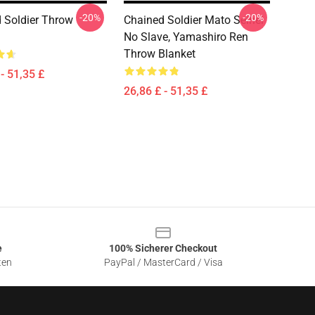
-20%
-20%
 Soldier Throw
Chained Soldier Mato Seihei
No Slave, Yamashiro Ren
Throw Blanket
- 51,35 £
26,86 £ - 51,35 £
e
100% Sicherer Checkout
ten
PayPal / MasterCard / Visa