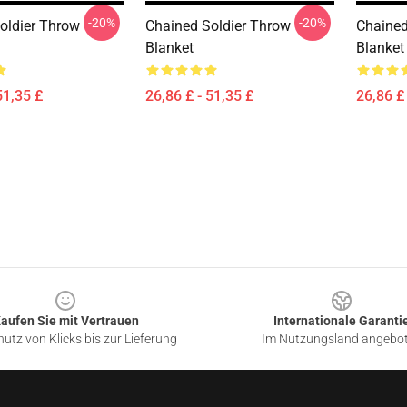
-20%
-20%
oldier Throw
Chained Soldier Throw
Chained
Blanket
Blanket
51,35 £
26,86 £ - 51,35 £
26,86 £ 
aufen Sie mit Vertrauen
Internationale Garanti
utz von Klicks bis zur Lieferung
Im Nutzungsland angebo