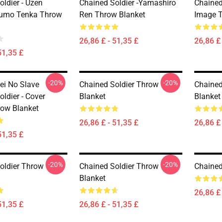
ldier - Uzen
Chained Soldier -Yamashiro
Chained
zumo Tenka Throw
Ren Throw Blanket
Image T
26,86 £ - 51,35 £
26,86 £ 
51,35 £
-20%
-20%
ei No Slave
Chained Soldier Throw
Chained
ldier - Cover
Blanket
Blanket
ow Blanket
26,86 £ - 51,35 £
26,86 £ 
51,35 £
-20%
-20%
oldier Throw
Chained Soldier Throw
Chained
Blanket
26,86 £ 
51,35 £
26,86 £ - 51,35 £