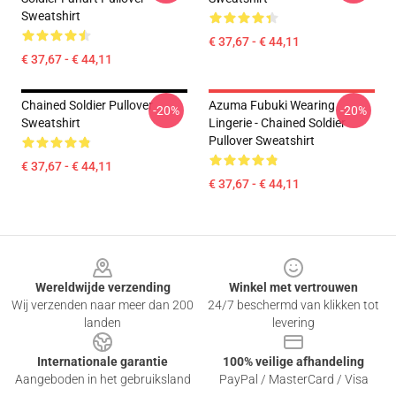
Sweatshirt
€ 37,67 - € 44,11
€ 37,67 - € 44,11
Chained Soldier Pullover
Azuma Fubuki Wearing
-20%
-20%
Sweatshirt
Lingerie - Chained Soldier
Pullover Sweatshirt
€ 37,67 - € 44,11
€ 37,67 - € 44,11
Footer
Wereldwijde verzending
Winkel met vertrouwen
Wij verzenden naar meer dan 200
24/7 beschermd van klikken tot
landen
levering
Internationale garantie
100% veilige afhandeling
Aangeboden in het gebruiksland
PayPal / MasterCard / Visa