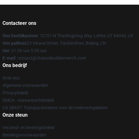
Contacteer ons
Ons hoofdkantoor
: 72701 N Thanksgiving Way, Lehite, UT 84043, US
Ons pakhuis
23 Xinwai Street, Tiaobinshan, Beijing, CN
Uur
: 21.00 uur 5.00 uur
E-mail
: contact@chainedsoldiermerch.com
Ons bedrijf
Over ons
Algemene voorwaarden
Privacybeleid
DMCA - Auteursrechtbeleid
CA SB657: Transparantiewet voor de toeleveringsketen
Onze steun
Verzend- en leveringsbeleid
Betalingsvoorwaarden