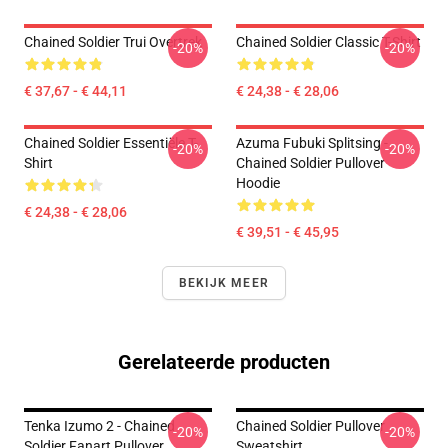
Chained Soldier Trui Overtrek
Chained Soldier Classic T-Shirt
-20%
-20%
€ 37,67 - € 44,11
€ 24,38 - € 28,06
Chained Soldier Essentiële T-
Azuma Fubuki Splitsing -
-20%
-20%
Shirt
Chained Soldier Pullover
Hoodie
€ 24,38 - € 28,06
€ 39,51 - € 45,95
BEKIJK MEER
Gerelateerde producten
Tenka Izumo 2 - Chained
Chained Soldier Pullover
-20%
-20%
Soldier Fanart Pullover
Sweatshirt