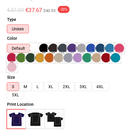
€47.09
€37.67
-20%
$40.95
Type
Unisex
Color
Default
Size
S
M
L
XL
2XL
3XL
4XL
5XL
Print Location