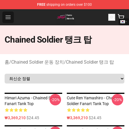
FREE
shipping on orders over $100
Chained Soldier Store - Official Chained Soldier Merchan
Open menu
Chained Soldier 탱크 탑
홈
/
Chained Soldier 운동 장치
/
Chained Soldier 탱크 탑
Himari Azuma - Chained Soldier
Cute Ren Yamashiro - Chained
-20%
-20%
Fanart Tank Top
Soldier Fanart Tank Top
₩3,369,210
$24.45
₩3,369,210
$24.45