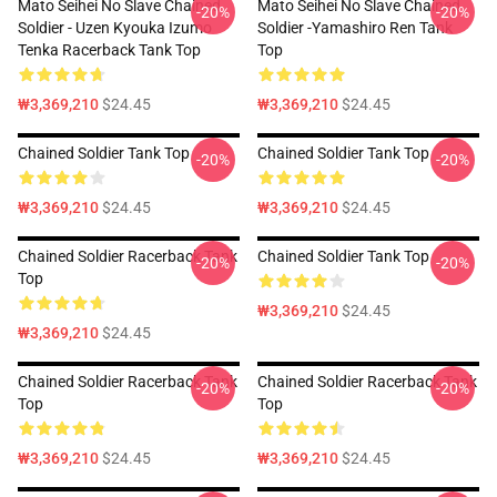
Mato Seihei No Slave Chained
Mato Seihei No Slave Chained
-20%
-20%
Soldier - Uzen Kyouka Izumo
Soldier -Yamashiro Ren Tank
Tenka Racerback Tank Top
Top
₩3,369,210
$24.45
₩3,369,210
$24.45
Chained Soldier Tank Top
Chained Soldier Tank Top
-20%
-20%
₩3,369,210
$24.45
₩3,369,210
$24.45
Chained Soldier Racerback Tank
Chained Soldier Tank Top
-20%
-20%
Top
₩3,369,210
$24.45
₩3,369,210
$24.45
Chained Soldier Racerback Tank
Chained Soldier Racerback Tank
-20%
-20%
Top
Top
₩3,369,210
$24.45
₩3,369,210
$24.45