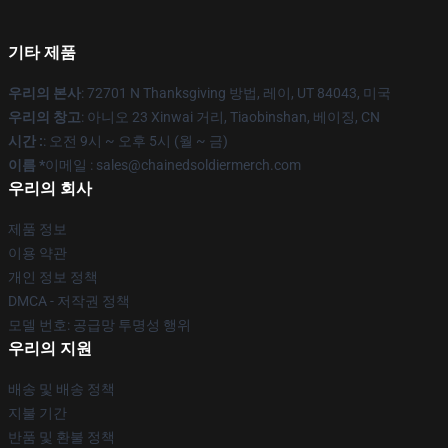
기타 제품
우리의 본사
: 72701 N Thanksgiving 방법, 레이, UT 84043, 미국
우리의 창고
: 아니오 23 Xinwai 거리, Tiaobinshan, 베이징, CN
시간 :
: 오전 9시 ~ 오후 5시 (월 ~ 금)
이름 *
이메일 : sales@chainedsoldiermerch.com
우리의 회사
제품 정보
이용 약관
개인 정보 정책
DMCA - 저작권 정책
모델 번호: 공급망 투명성 행위
우리의 지원
배송 및 배송 정책
지불 기간
반품 및 환불 정책