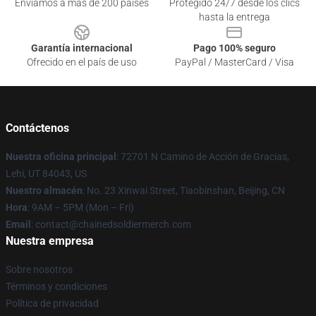
Enviamos a más de 200 países
Protegido 24/7 desde los clics
hasta la entrega
Garantía internacional
Pago 100% seguro
Ofrecido en el país de uso
PayPal / MasterCard / Visa
Contáctenos
Nuestra oficina principal
: 72701 N Camino de Acción de Gracias,
Lehi, UT 84043, US
Nuestro almacén
: No. 23 Xinwai Street, Tiaobinshan, Beijing, CN
Hora
: 9AM – 5PM (Mon – Fri)
Email
: contact@chainedsoldiermerch.com
Nuestra empresa
Sobre nosotros
Términos y condiciones
Política de privacidad