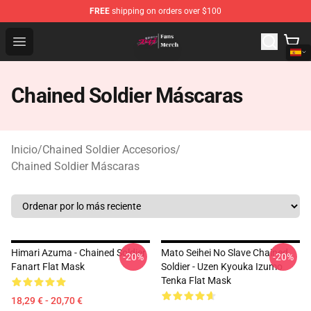
FREE
shipping on orders over $100
Chained Soldier Store - Official Chained Soldier Merchan
Open menu
Chained Soldier Máscaras
Inicio
/
Chained Soldier Accesorios
/
Chained Soldier Máscaras
Himari Azuma - Chained Soldier
Mato Seihei No Slave Chained
-20%
-20%
Fanart Flat Mask
Soldier - Uzen Kyouka Izumo
Tenka Flat Mask
18,29 € - 20,70 €