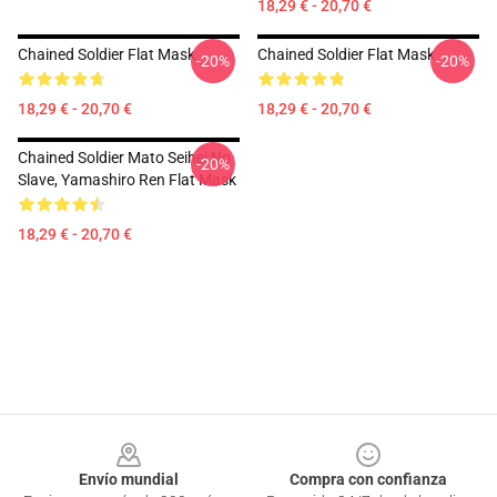
18,29 € - 20,70 €
Chained Soldier Flat Mask
Chained Soldier Flat Mask
-20%
-20%
18,29 € - 20,70 €
18,29 € - 20,70 €
Chained Soldier Mato Seihei No
-20%
Slave, Yamashiro Ren Flat Mask
18,29 € - 20,70 €
Footer
Envío mundial
Compra con confianza