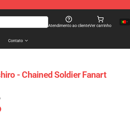
Atendimento ao cliente
Ver carrinho
Contato
iro - Chained Soldier Fanart
)