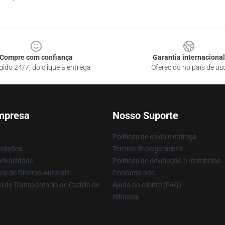
Compre com confiança
Garantia internacional
gido 24/7, do clique à entrega
Oferecido no país de us
mpresa
Nosso Suporte
Políticas de envio e entrega
ndições
Termos de pagamento
privacidade
Políticas de devolução e reembolso
ca de Direitos Autorais
Contacte-nos
i de Transparência de Cadeia de
Ajuda ao cliente (FAQ)
Whosale