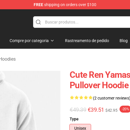
FREE
shipping on orders over $100
handise Shop
Compre por categoria
Rastreamento de pedido
Blog
 Hoodies
Cute Ren Yamash
Pullover Hoodie
(2 customer reviews
€49.39
€39.51
-20%
$42.95
Type
Unisex