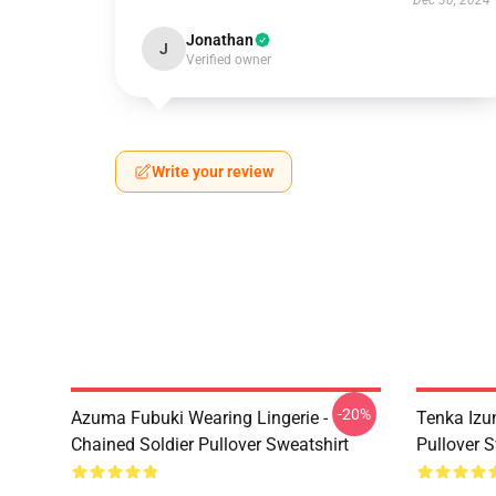
Dec 30, 2024
Jonathan
J
Verified owner
Write your review
-20%
Azuma Fubuki Wearing Lingerie -
Tenka Izu
Chained Soldier Pullover Sweatshirt
Pullover S