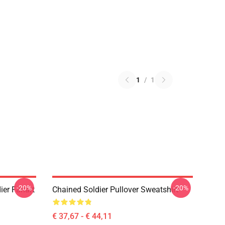
1
/
1
-20%
-20%
ier Fanart
Chained Soldier Pullover Sweatshirt
€ 37,67 - € 44,11