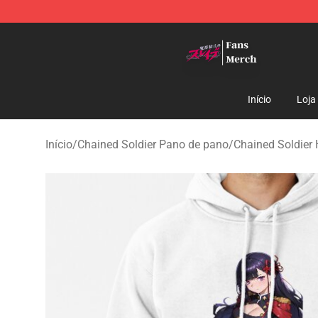
Chained Soldier Store - Official Chained Soldier Merc
Início
Loja
Início
/
Chained Soldier Pano de pano
/
Chained Soldier