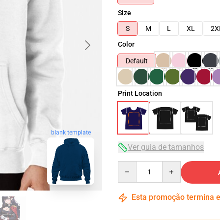
Size
S
M
L
XL
2X
Color
Default
Print Location
blank template
Ver guia de tamanhos
Quantity
Esta promoção termina