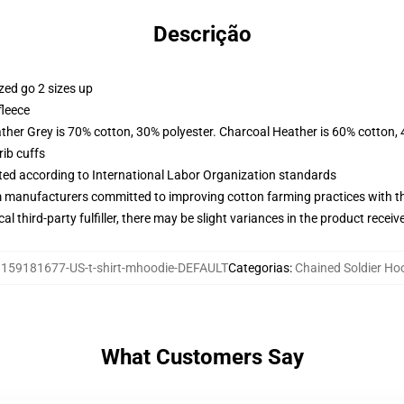
Descrição
zed go 2 sizes up
fleece
ather Grey is 70% cotton, 30% polyester. Charcoal Heather is 60% cotton,
ib cuffs
uated according to International Labor Organization standards
m manufacturers committed to improving cotton farming practices with the
al third-party fulfiller, there may be slight variances in the product receiv
:
159181677-US-t-shirt-mhoodie-DEFAULT
Categorias
:
Chained Soldier Ho
What Customers Say