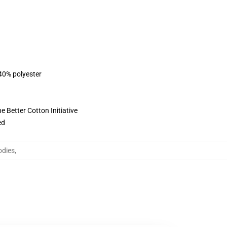
 40% polyester
 Better Cotton Initiative
ed
odies
,