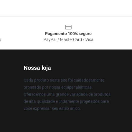
Pagamento 100% seguro
o
PayPal / MasterCard / Visa
Nossa loja
Cada produto neste site foi cuidadosamente
projetado por nossa equipe talentosa.
Oferecemos uma grande variedade de produtos
de alta qualidade e lindamente projetados para
você expressar seu estilo único.