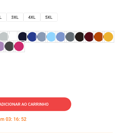
L
3XL
4XL
5XL
ADICIONAR AO CARRINHO
 em
03
:
16
:
51