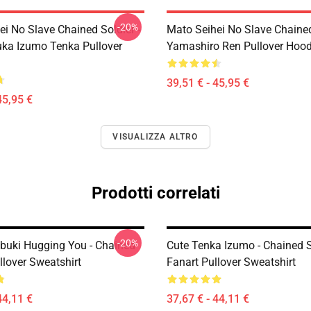
-20%
ei No Slave Chained Soldier -
Mato Seihei No Slave Chained
ka Izumo Tenka Pullover
Yamashiro Ren Pullover Hood
39,51 € - 45,95 €
45,95 €
VISUALIZZA ALTRO
Prodotti correlati
-20%
uki Hugging You - Chained
Cute Tenka Izumo - Chained S
llover Sweatshirt
Fanart Pullover Sweatshirt
44,11 €
37,67 € - 44,11 €