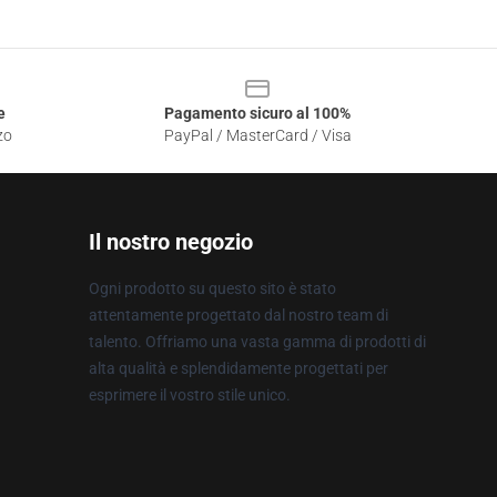
e
Pagamento sicuro al 100%
zo
PayPal / MasterCard / Visa
Il nostro negozio
Ogni prodotto su questo sito è stato
attentamente progettato dal nostro team di
talento. Offriamo una vasta gamma di prodotti di
alta qualità e splendidamente progettati per
esprimere il vostro stile unico.