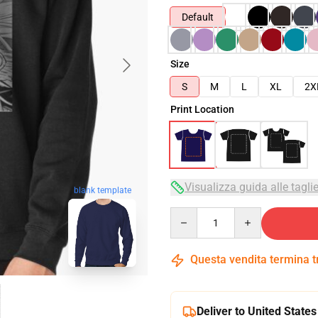
Default
Size
S
M
L
XL
2X
Print Location
Visualizza guida alle tagli
blank template
Quantity
Questa vendita termina 
Deliver to United States