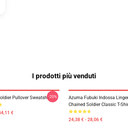
I prodotti più venduti
-20%
ldier Pullover Sweatshirt
Azuma Fubuki Indossa Lingeri
Chained Soldier Classic T-Shi
44,11 €
24,38 € - 28,06 €