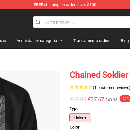
FREE
shipping on orders over $100
handise Shop
zio
Acquista per categoria
Tracciamento ordine
Blog
Chained Soldier
(1 customer reviews
€47.09
€37.67
-20%
$40.95
Type
Unisex
Color