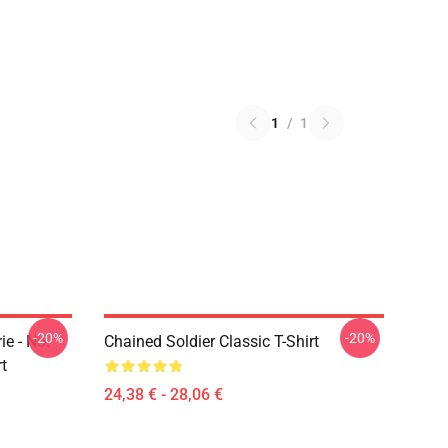
1
/
1
-20%
-20%
e - No.
Chained Soldier Classic T-Shirt
rt
24,38 € - 28,06 €