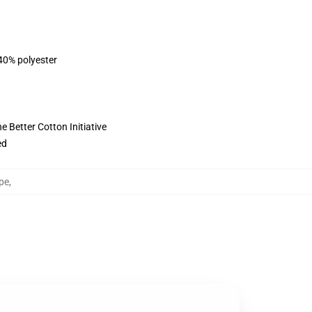
 40% polyester
 Better Cotton Initiative
ed
lpe
,