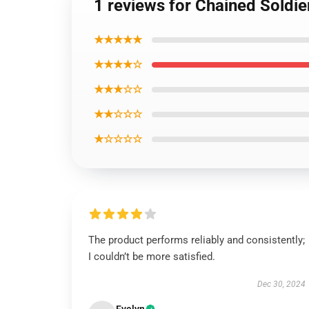
1 reviews for Chained Soldie
★★★★★
★★★★☆
★★★☆☆
★★☆☆☆
★☆☆☆☆
The product performs reliably and consistently;
I couldn’t be more satisfied.
Dec 30, 2024