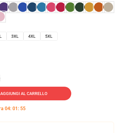
L
3XL
4XL
5XL
e
AGGIUNGI AL CARRELLO
tra
04
:
01
:
54