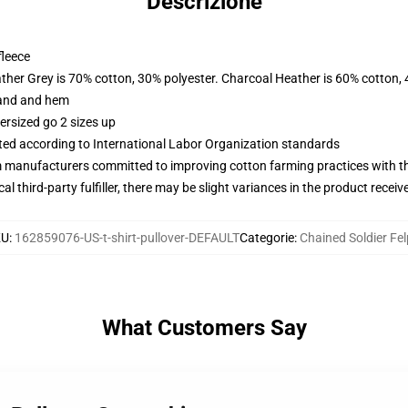
Descrizione
fleece
ather Grey is 70% cotton, 30% polyester. Charcoal Heather is 60% cotton,
band and hem
ersized go 2 sizes up
uated according to International Labor Organization standards
m manufacturers committed to improving cotton farming practices with the
al third-party fulfiller, there may be slight variances in the product receiv
KU
:
162859076-US-t-shirt-pullover-DEFAULT
Categorie
:
Chained Soldier Fe
What Customers Say