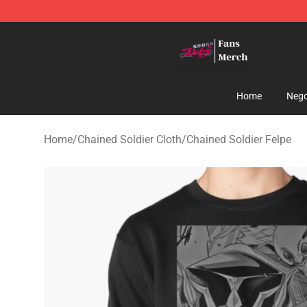
Chained Soldier Store - Official Chained Soldier Merc
Home
Nego
Home
/
Chained Soldier Cloth
/
Chained Soldier Felpe