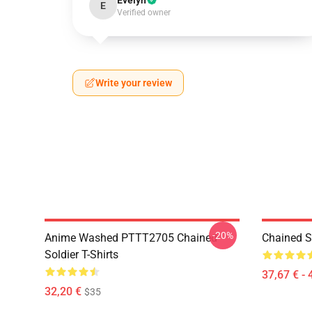
Evelyn
E
Verified owner
Write your review
-20%
Anime Washed PTTT2705 Chained
Chained So
Soldier T-Shirts
37,67 € - 
32,20 €
$35