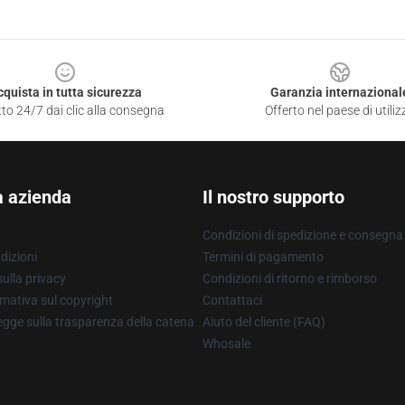
cquista in tutta sicurezza
Garanzia internazional
to 24/7 dai clic alla consegna
Offerto nel paese di utiliz
a azienda
Il nostro supporto
Condizioni di spedizione e consegna
dizioni
Termini di pagamento
ulla privacy
Condizioni di ritorno e rimborso
mativa sul copyright
Contattaci
gge sulla trasparenza della catena
Aiuto del cliente (FAQ)
Whosale